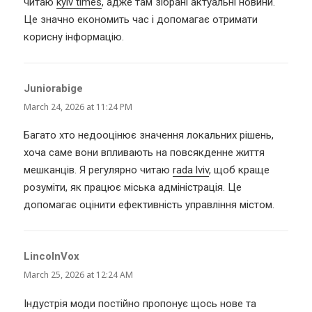
читаю
kyiv times
, адже там зібрані актуальні новини.
Це значно економить час і допомагає отримати
корисну інформацію.
Juniorabige
says:
March 24, 2026 at 11:24 PM
Багато хто недооцінює значення локальних рішень,
хоча саме вони впливають на повсякденне життя
мешканців. Я регулярно читаю
rada lviv
, щоб краще
розуміти, як працює міська адміністрація. Це
допомагає оцінити ефективність управління містом.
LincolnVox
says:
March 25, 2026 at 12:24 AM
Індустрія моди постійно пропонує щось нове та