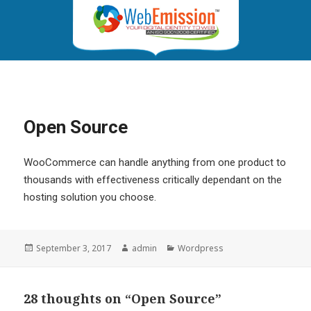
TOGGLE
NAVIGATION
Open Source
WooCommerce can handle anything from one product to
thousands with effectiveness critically dependant on the
hosting solution you choose.
Posted
Author
Categories
September 3, 2017
admin
Wordpress
on
28 thoughts on “Open Source”