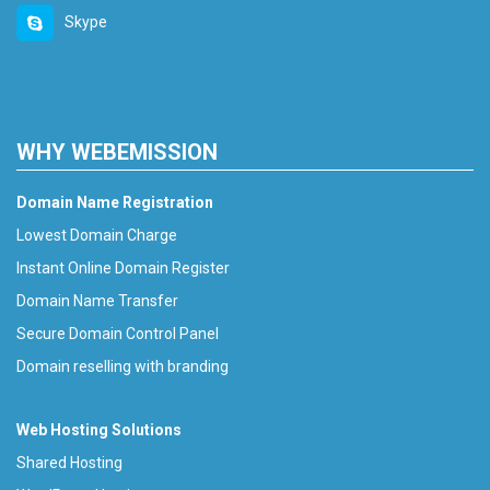
Skype
WHY WEBEMISSION
Domain Name Registration
Lowest Domain Charge
Instant Online Domain Register
Domain Name Transfer
Secure Domain Control Panel
Domain reselling with branding
Web Hosting Solutions
Shared Hosting