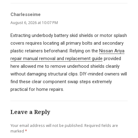
Charlesseime
says:
August 6, 2026 at 10:07 PM
Extracting underbody battery skid shields or motor splash
covers requires locating all primary bolts and secondary
plastic retainers beforehand. Relying on the
Nissan Ariya
repair manual removal and replacement guide
provided
here allowed me to remove underhood shields cleanly
without damaging structural clips. DIY-minded owners will
find these clear component swap steps extremely
practical for home repairs.
Leave a Reply
Your email address will not be published.
Required fields are
marked
*