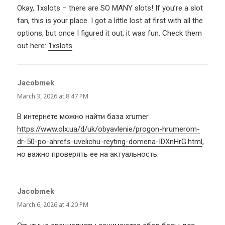
Okay, 1xslots – there are SO MANY slots! If you’re a slot
fan, this is your place. I got a little lost at first with all the
options, but once I figured it out, it was fun. Check them
out here:
1xslots
Jacobmek
says:
March 3, 2026 at 8:47 PM
В интернете можно найти база xrumer
https://www.olx.ua/d/uk/obyavlenie/progon-hrumerom-
dr-50-po-ahrefs-uvelichu-reyting-domena-IDXnHrG.html
,
но важно проверять ее на актуальность.
Jacobmek
says:
March 6, 2026 at 4:20 PM