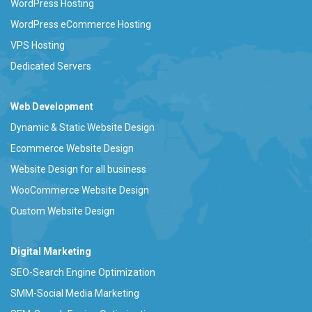
WordPress Hosting
WordPress eCommerce Hosting
VPS Hosting
Dedicated Servers
Web Development
Dynamic & Static Website Design
Ecommerce Website Design
Website Design for all business
WooCommerce Website Design
Custom Website Design
Digital Marketing
SEO-Search Engine Optimization
SMM-Social Media Marketing