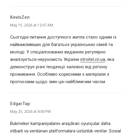
KevinZen
says:
May 15, 2026 at 12:07 AM
Сьогодні питання доступного житла стало одним із
найважливіших для багатьох українських сімей та
молоді. У спеціалізованих виданнях регулярно
аналізується нерухомість України
stroitel.cn.ua
, яка
демонструє різні тенденції залежно від регіону
проживання. Особливо корисними є матеріали з
прогнозами щодо змін цін найближчим часом.
EdgarTap
says:
May 25, 2026 at 9:00 PM
Bukmeker kampaniyalarını araşdıran oyunçular daha
etibarlı və yenilənən platformalara üstünlük verirlər. Sosial