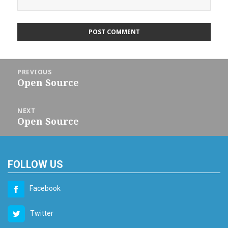
Post
navigation
PREVIOUS
Open Source
Previous
post:
NEXT
Open Source
Next
post:
FOLLOW US
Facebook
Twitter